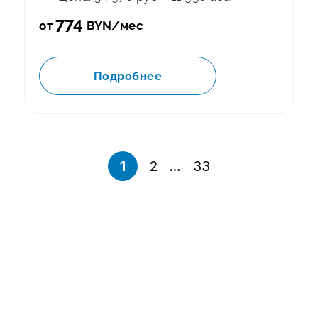
774
от
BYN/мес
Подробнее
1
2
…
33